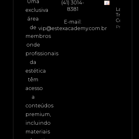
Uma
(41) 3014-
8381
Lavieen –
exclusiva
Treiname
área
Complet
E-mail:
Property In
de
vip@estexacademy.com.br
membros
onde
profissionais
da
estética
têm
acesso
a
conteúdos
premium,
incluindo
materiais