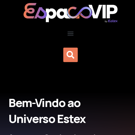
Ir
para
o
conteúdo
Menu
Pesquisa
Bem-Vindo ao
Universo Estex